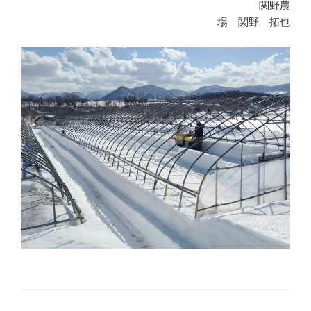
関野農
場 関野 拓也