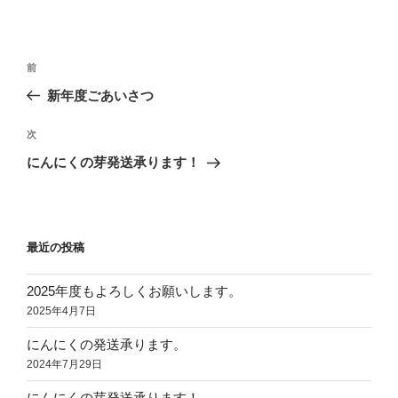
投
過
前
稿
去
新年度ごあいさつ
ナ
の
ビ
投
次
次
稿
ゲ
の
にんにくの芽発送承ります！
投
ー
稿
シ
ョ
最近の投稿
ン
2025年度もよろしくお願いします。
2025年4月7日
にんにくの発送承ります。
2024年7月29日
にんにくの芽発送承ります！