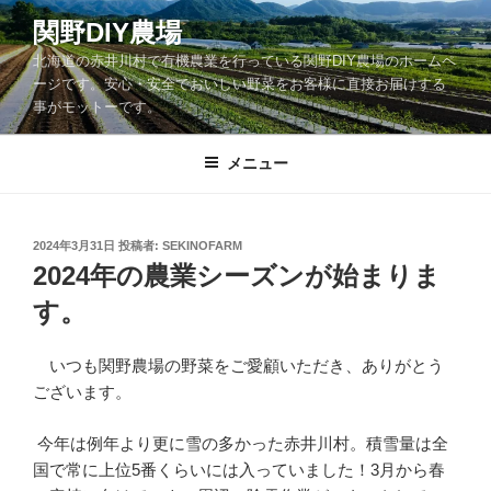
コ
関野DIY農場
ン
北海道の赤井川村で有機農業を行っている関野DIY農場のホームペ
テ
ージです。安心・安全でおいしい野菜をお客様に直接お届けする
ン
事がモットーです。
ツ
へ
メニュー
ス
キ
ッ
投
2024年3月31日
投稿者:
SEKINOFARM
プ
稿
2024年の農業シーズンが始まりま
日:
す。
いつも関野農場の野菜をご愛顧いただき、ありがとう
ございます。
今年は例年より更に雪の多かった赤井川村。積雪量は全
国で常に上位5番くらいには入っていました！3月から春