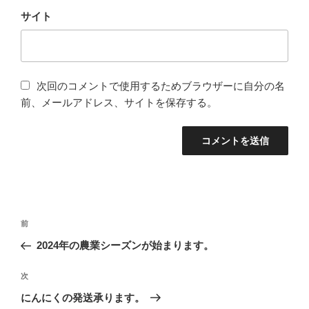
サイト
次回のコメントで使用するためブラウザーに自分の名
前、メールアドレス、サイトを保存する。
投
過
前
稿
去
2024年の農業シーズンが始まります。
ナ
の
ビ
投
次
次
稿
ゲ
の
にんにくの発送承ります。