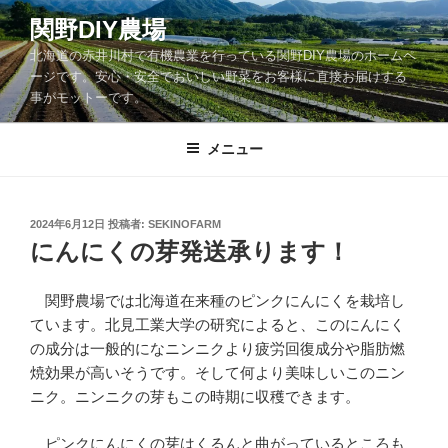
コ
関野DIY農場
ン
北海道の赤井川村で有機農業を行っている関野DIY農場のホームペ
テ
ージです。安心・安全でおいしい野菜をお客様に直接お届けする
ン
事がモットーです。
ツ
へ
メニュー
ス
キ
ッ
投
2024年6月12日
投稿者:
SEKINOFARM
プ
稿
にんにくの芽発送承ります！
日:
関野農場では北海道在来種のピンクにんにくを栽培し
ています。北見工業大学の研究によると、このにんにく
の成分は一般的になニンニクより疲労回復成分や脂肪燃
焼効果が高いそうです。そして何より美味しいこのニン
ニク。ニンニクの芽もこの時期に収穫できます。
ピンクにんにくの芽はくるんと曲がっているところも