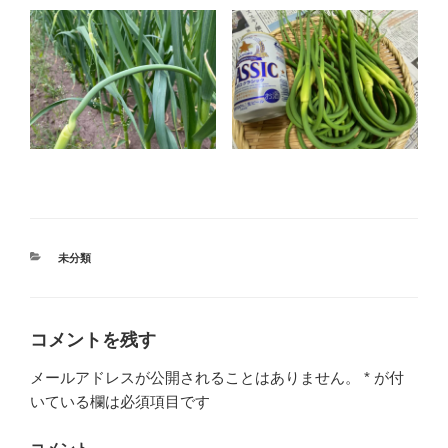
カ
未分類
テ
ゴ
リ
ー
コメントを残す
メールアドレスが公開されることはありません。
*
が付
いている欄は必須項目です