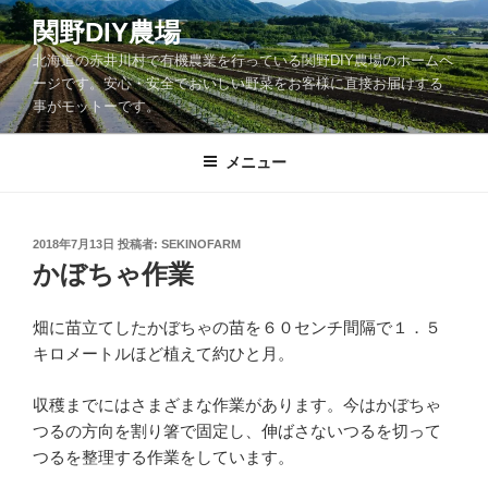
コ
関野DIY農場
ン
北海道の赤井川村で有機農業を行っている関野DIY農場のホームペ
テ
ージです。安心・安全でおいしい野菜をお客様に直接お届けする
ン
事がモットーです。
ツ
へ
メニュー
ス
キ
ッ
投
2018年7月13日
投稿者:
SEKINOFARM
プ
稿
かぼちゃ作業
日:
畑に苗立てしたかぼちゃの苗を６０センチ間隔で１．５
キロメートルほど植えて約ひと月。
収穫までにはさまざまな作業があります。今はかぼちゃ
つるの方向を割り箸で固定し、伸ばさないつるを切って
つるを整理する作業をしています。