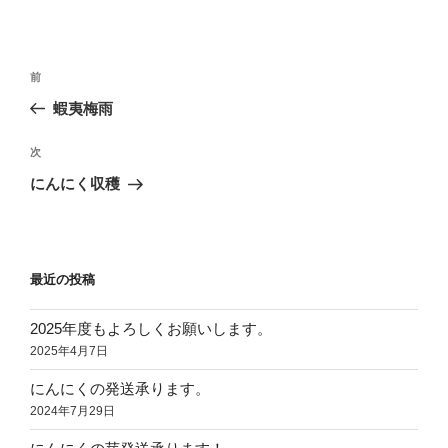
投
過
前
稿
去
蝦夷梅雨
ナ
の
ビ
投
次
次
稿
ゲ
の
にんにく収穫
投
ー
稿
シ
ョ
最近の投稿
ン
2025年度もよろしくお願いします。
2025年4月7日
にんにくの発送承ります。
2024年7月29日